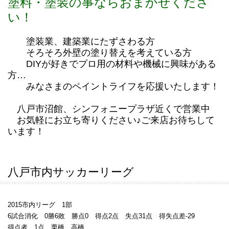
塗料・塗装の事ならおまかせくださ
い！
塗装業、建築業にたずさわる方
そろそろ外壁の塗り替えを考えている方
DIYが好きでプロ用の材料や機械に興味がある
方…
みなさまのペイントライフを応援いたします！
八戸市沼館、シンフォニープラザ近くで営業中
お気軽にお立ち寄りください♪ご来店お待ちして
います！
八戸市内サッカーリーグ
2015市内リーグ 1部
6試合消化 0勝6敗 勝点0 得点2点 失点31点 得失点差-29
得点者 1点 栗橋、高橋