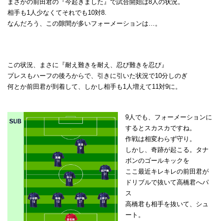
まさかの前田君の『今起きました』で試合開始は8人の状況。
相手も1人少なくてそれでも10対8.
なんだろう、この隙間が多いフォーメーションは…。
この状況、まさに『耐え難きを耐え、忍び難きを忍び』
プレスもハーフの後ろからで、引きに引いた状況で10分しのぎ
何とか前田君が到着して、しかし相手も1人増えて11対9に。
9人でも、フォーメーションに
するとスカスカですね。
作戦は相変わらず守り。
しかし、奇跡が起こる。タナ
ボンのゴールキックを
ここ最近キレキレの前田君が
ドリブルで抜いて高橋君へパ
ス
高橋君も相手を抜いて、シュ
ート。