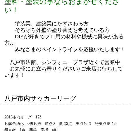
塗料・塗装の事ならおまかせくださ
い！
塗装業、建築業にたずさわる方
そろそろ外壁の塗り替えを考えている方
DIYが好きでプロ用の材料や機械に興味がある
方…
みなさまのペイントライフを応援いたします！
八戸市沼館、シンフォニープラザ近くで営業中
お気軽にお立ち寄りください♪ご来店お待ちして
います！
八戸市内サッカーリーグ
2015市内リーグ 1部
10試合消化 0勝10敗 勝点0 得点3点 失点46点 得失点差-43
得点者 1点 栗橋、高橋、細川