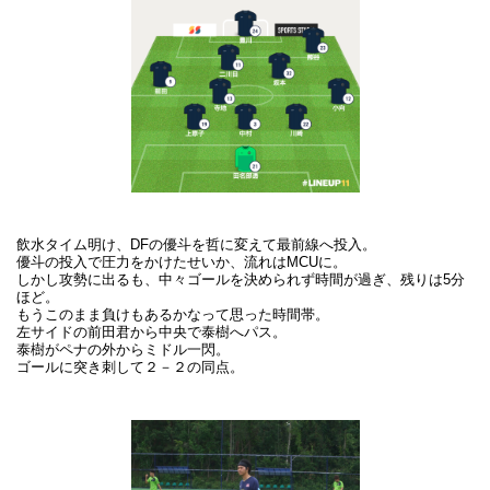
飲水タイム明け、DFの優斗を哲に変えて最前線へ投入。
優斗の投入で圧力をかけたせいか、流れはMCUに。
しかし攻勢に出るも、中々ゴールを決められず時間が過ぎ、残りは5分
ほど。
もうこのまま負けもあるかなって思った時間帯。
左サイドの前田君から中央で泰樹へパス。
泰樹がペナの外からミドル一閃。
ゴールに突き刺して２－２の同点。