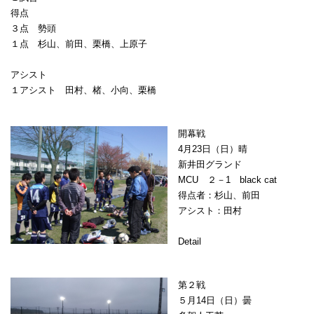
得点
３点 勢頭
１点 杉山、前田、栗橋、上原子
アシスト
１アシスト 田村、楮、小向、栗橋
開幕戦
4月23日（日）晴
新井田グランド
MCU ２－1 black cat
得点者：杉山、前田
アシスト：田村
Detail
第２戦
５月14日（日）曇