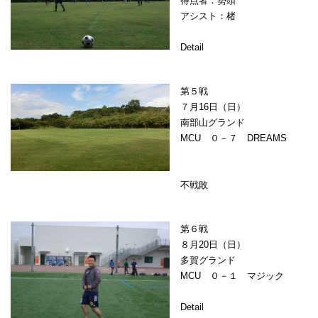
得点者：勢頭
アシスト：楮
Detail
第５戦
７月16日（日）
南部山グランド
MCU ０－７ DREAMS
不戦敗
第６戦
８月20日（日）
多賀グランド
MCU ０－１ マジック
Detail