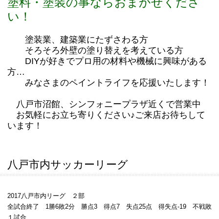
塗料・塗装の事ならおまかせくださ
い！
塗装業、建築業にたずさわる方
そろそろ外壁の塗り替えを考えている方
DIYが好きでプロ用の材料や機械に興味がある
方…
みなさまのペイントライフを応援いたします！
八戸市沼館、シンフォニープラザ近くで営業中
お気軽にお立ち寄りください♪ご来店お待ちして
います！
八戸市内サッカーリーグ
2017八戸市内リーグ ２部
全試合終了 1勝6敗2分 勝点3 得点7 失点25点 得失点-19 不戦敗
１試合